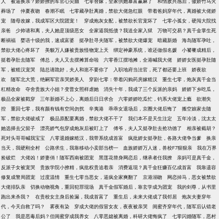
人
被逼换亲？娇娇撩的军官心尖颤
七零替嫁，全家供她暴富赢麻了
和情敌共感后，傲娇竹马火
葬场了
仲夏夜吻
春潮不眠
七零藏孕肚离婚，禁欲大佬急红眼
带着爸妈穿年代，离婚被大佬娇
宠
随母改嫁，我成军区大院团宠！
穿成炮灰女配，被禁欲长官宠坏了
七零小孤女，硬闯大院找
亲爸
少帅请和离，夫人她是顶级恶女
全家逼我抵债？我送全家入狱
万物可交易？真千金掌生死
断祸福
婴语十级的我，速成富婆
挺孕肚寻夫随军，被禁欲大佬爆宠
暗藏新婚
海岛随军孕吐，
禁欲大佬心疼坏了
美貌万人嫌被贵族怪物宠上天
绑定神豪系统，谁还做假名媛
小饕餮成精后，
挺着孕肚去随军
傅总，夫人又去摆摊算命啦
六零香江摆地摊，全港喊我大佬
娇娇女医挺孕肚随
军，被糙汉宠哭
陆总请跪好，夫人和崽不要你了
入职地府当法官，死了都还要上班
娇夜欲
欢
随军北大荒，绝嗣军官亲哭娇美人
穿剧七零：带着闪购药房嫁糙汉
重生七零，炮灰真千金当
杠精改命
夺舍贵族大小姐？变普女照样虐她
消失十年，我成了三个反派的亲妈
娇娇下乡吃瓜，
极品全家被戳穿
三年新婚不上心，离婚后日日求合
六零娇娇吃瓜忙，钓系大佬宠上瘾
欲潮失
控
重回七零，我有颜有钱有空间勿扰
辛夷港
乖乖女退场后，京圈大佬后悔了
搬空娘家去随
军，禁欲大佬破戒了
极品原配要离婚，禁欲大佬不干了
我们本不是天生注定
五年冷淡，沈太太
她选择去父留子
漂亮娇气包穿成炮灰后被盯上了
傅爷，夫人又挺孕肚去抢功德了
相亲被截胡？
死对头哥哥喊我宝宝
八零退婚嫁糙汉，我带系统成首富
疯批娇女挺孕肚，各路大佬争当爹
换亲
当天，我硬刚全村
公路求生，我靠移动小卖部当榜一
血族娇娇万人迷，兽校F7狠狠亲
我在万界
捡破烂
大佬凶！娇妻俏！随军西南被团宠
黑莲花替身网恋后，继承者任我撩
亲妈可是真千金，
反派子女被宠哭
贵族学院小撩精，疯批权贵追着亲
消费返现？真千金狂赚百亿成首富
我靠遗容
修复成警局团宠
过度温情
重生七零当恶女，逼疯全家爽翻了
京港溺吻
网恋掉马，恶女被禁欲
大佬排队亲
切换动物视角，重回犯罪现场
真千金假军婚后，靠玄学成为团宠
我的剑尊，从书里
跑出来杀我？
在贵校女主身后捡漏，我成首富了
重生后，未来大佬成了我邻居
炮灰夫妻穿年
代，今天自救了吗？
雾夜有染
穿成大佬的假冒女友，夜夜被亲哭
闺蜜齐穿年代，随军后认错老
公了
我是恶毒后妈？但闺蜜穿成我养女
八零恶媳被离婚，科研大佬悔疯了
七零闪婚随军，恶村