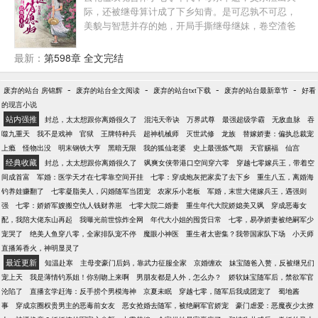
一样的人生！ 因为被救，40年出生的土着顾野，改写
际，还被继母算计成了下乡知青。是可忍孰不可忍，
了自己设定好的人生
美貌与智慧并存的她，开局手撕继母继妹，卷空渣爸
苦心经营的脸面与积蓄，学以致用反坑双胞胎继妹，
转卖工作房产给他们来了个釜底抽薪，临走时还将最
最新：
第598章 全文完结
无耻的祖母狠揍一顿发泄怒气。 清理了垃圾吸血虫，
卷着包袱准备开启知青生活，偶然与韩峥相识，两人
-
-
-
-
废弃的站台 房锦辉
废弃的站台全文阅读
废弃的站台txt下载
废弃的站台最新章节
好看
脾气性格相投，有着共同理想与抱负，彼此都被对方
的现言小说
的人格魅力与光芒征服吸引，不畏外界因素义无反顾
站内强推
封总，太太想跟你离婚很久了
混沌天帝诀
万界武尊
最强超级学霸
无敌血脉
吞
结成伴侣，开启相互扶持的幸福家庭生活。 原以为此
噬九重天
我不是戏神
官狱
王牌特种兵
超神机械师
灭世武修
龙族
替嫁娇妻：偏执总裁宠
生会过上她最喜欢的平凡普通生活，却不成想云家真
上瘾
怪物出没
明末钢铁大亨
黑暗无限
我的狐仙老婆
史上最强炼气期
天官赐福
仙宫
实背景不断被揭露，隐藏背后真正害死亲人的幕后黑
经典收藏
封总，太太想跟你离婚很久了
飒爽女侠带港口空间穿六零
穿越七零嫁兵王，带着空
手浮出水面，而韩家也熬过低谷从此翻身，内心充满
间成首富
军婚：医学天才在七零靠空间开挂
七零：穿成炮灰把家卖了去下乡
重生八五，离婚海
抱负与理想的他们最终选择迎风而上，一路携手扶摇
钓养娃赚翻了
七零凝脂美人，闪婚随军当团宠
农家乐小老板
军婚，末世大佬嫁兵王，遇强则
直上，开启了一段挑战与机遇并存的激荡岁月。
强
七零：娇娇军嫂搬空仇人钱财养崽
七零大院二婚妻
重生年代大院娇媳美又飒
穿成恶毒女
配，我陪大佬东山再起
我曝光前世惊炸全网
年代大小姐的囤货日常
七零，易孕娇妻被绝嗣军少
宠哭了
绝美人鱼穿八零，全家排队宠不停
魔眼小神医
重生者太密集？我带国家队下场
小天师
直播筹香火，神明显灵了
最近更新
知温赴寒
主母变豪门后妈，靠武力征服全家
京婚缠欢
妹宝随爸入赘，反被继兄们
宠上天
我是薄情钓系姐！你别吻上来啊
男朋友都是人外，怎么办？
娇软妹宝随军后，禁欲军官
沦陷了
直播玄学赶海：反手捞个男模海神
京夏未眠
穿越七零，随军后我成团宠了
蜀地酱
事
穿成京圈权贵男主的恶毒前女友
恶女抢婚去随军，被绝嗣军官娇宠
豪门虐爱：恶魔夜少太撩