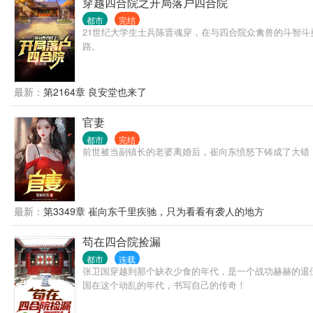
穿越四合院之开局落户四合院
都市
完结
21世纪大学生士兵陈晋魂穿，在与四合院众禽兽的斗智
路。
最新：
第2164章 良安堂也来了
官妻
都市
完结
前世被当副镇长的老婆离婚后，崔向东愤怒下铸成了大错
最新：
第3349章 崔向东千里疾驰，只为看看有袭人的地方
苟在四合院捡漏
都市
连载
张卫国穿越到那个缺衣少食的年代，是一个战功赫赫的退
国在这个动乱的年代，书写自己的传奇！