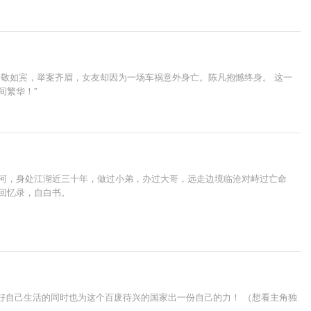
情相敬如宾，举案齐眉，女友却因为一场车祸意外身亡。陈凡抱憾终身。 这一
间繁华！”
山河，身处江湖近三十年，做过小弟，办过大哥，远走边境临沧对峙过亡命
回忆录，自白书。
过好自己生活的同时也为这个百废待兴的国家出一份自己的力！ （想看主角独