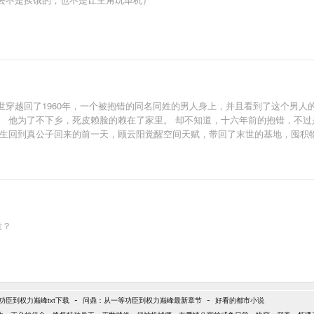
从末世穿越回了1960年，一个被抱错的同名同姓的男人身上，并且看到了这个男
。 他为了不下乡，死皮赖脸的赖在了家里。 却不知道，十六年前的抱错，不过
重生回到真公子回来的前一天，顾云阳觉醒空间天赋，带回了末世的基地，囤积
顾云阳已经大鱼大肉，实现了粮食自由，甚至还能带着全村一起度过灾年。 铁
随便你拿。 白月光：我只是想和你好好地过一辈子。 顾云阳：我的东西，我
量？
-
-
功臣到权力巅峰txt下载
问鼎：从一等功臣到权力巅峰最新章节
好看的都市小说