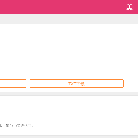
TXT下载
弦，情节与文笔俱佳。