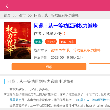
首页
>>
都市
>>
问鼎：从一等功臣到权力巅峰
问鼎：从一等功臣到权力巅峰
作者：
晨星天使
都市
已完结
1962 万字
最新章节：
第3379章 从一等功臣到权力巅峰
最后更新：2026-05-19 06:42:14
阅读
问鼎：从一等功臣到权力巅峰小说简介
官场如战场，一步错，步步错。
前世身为超级警察的沈青云因为劳累而亡，这辈子他重生成了一个官二代，且看沈
晨星天使
是一名出色的小说作者，他的作品包括：《
问鼎：从一等功臣到权力
最新章节问鼎：从一等功臣到权力巅峰全文阅读推荐地址：https://m.shuhaige.net/