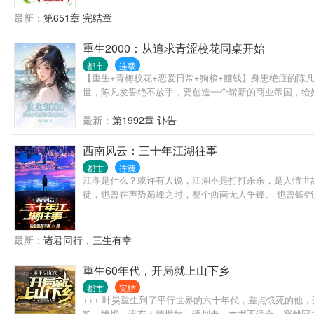
最新：
第651章 完结章
重生2000：从追求青涩校花同桌开始
都市
连载
【重生+青梅校花+恋爱日常+狗粮+赚钱】身患绝症的陈
世，陈凡发誓绝不放手，要创造一个崭新的商业帝国，给她
最新：
第1992章 讣告
西南风云：三十年江湖往事
都市
连载
江湖是什么？或许有人说，江湖不是打打杀杀，是人情世
徒，也曾在声势巅峰之时，整个西南无人争锋。 也曾锒
最新：
诸君同行，三生有幸
重生60年代，开局就上山下乡
都市
完结
+++ 叶昊重生到了平行世界的六十年代，差点饿死的他
狼，挨饿，没有人情世故，请划走，本书不适合。穿越回