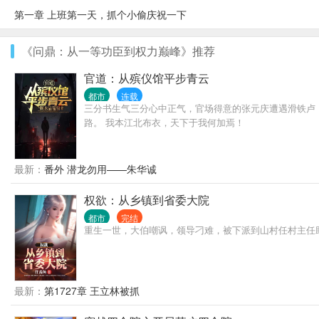
第一章 上班第一天，抓个小偷庆祝一下
《问鼎：从一等功臣到权力巅峰》推荐
官道：从殡仪馆平步青云
都市
连载
三分书生气三分心中正气，官场得意的张元庆遭遇滑铁卢
路。 我本江北布衣，天下于我何加焉！
最新：
番外 潜龙勿用——朱华诚
权欲：从乡镇到省委大院
都市
完结
重生一世，大伯嘲讽，领导刁难，被下派到山村任村主任
最新：
第1727章 王立林被抓