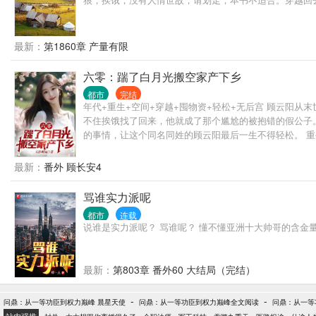
最新：
第1860章 产量有限
六零：踹了白月光搬空家产下乡
都市
完结
年代+重生+空间+穿越+囤物资+轻松+无后宫 顾云阳
不住挨饿找了回来，他就成了那个尴尬的被抱错的假公子
的事情，让这个同名同姓的顾云阳最后一生不得轻松。 
根本吃不完。 在别人还在忍饥挨饿，节衣缩食的时候。 
上供。 老财后代：只要给口吃的，黄金玉器，古董字画，
最新：
番外 顾长安4
骂谁实力派呢
都市
连载
说谁是实力派呢？ 骂谁呢？ 懂不懂亚洲十大帅哥的含金
最新：
第803章 番外60 大结局（完结）
-
-
问鼎：从一等功臣到权力巅峰 晨星天使
问鼎：从一等功臣到权力巅峰全文阅读
问鼎：从一等