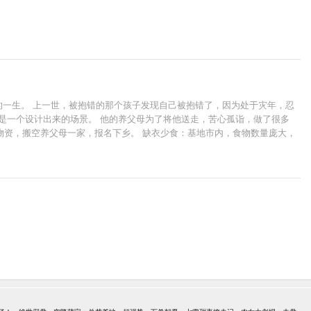
人的一生。 上一世，被抱错的那个孩子发现自己被抱错了，因为处于灾年，忍
是一个设计出来的场景。 他的养父母为了将他送走，苦心孤诣，做了很多
物资，搬空养父母一家，报名下乡。 缺衣少食：基地市内，食物数量庞大，
饭碗：只要能给口吃的，岗位随便选。 厂长：给口吃的，搞定订单，我给你
扔了，给狗吃，都不给你。 都重生了，谁还当舔狗？有多远滚多远。