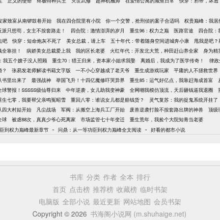
生
正义的使命
终极特种兵王
灭世武修
超神机械师
在爱情公寓的咸鱼日常
快穿：邪帝，坏透
：发家致富从南锣鼓巷开始
我在四合院里有小院
你一个交警，抢刑侦的案子合适吗
权贵巅峰：我居
反派只想苟，女主不按套路走！
四合院：激情澎湃的岁月
重生96：权力之巅
医路官途
四合院：
去吧
快穿：短命炮灰不死了
美女总裁，请上车
五十年代：带着随身空间进城奔小康
甩我是吧？
钱全靠挂！
病娇美女总裁爱上我
我的区长老婆
火红年代：开发北大荒，种田赶山养全家
身为精
年：我五个嫂子没人照顾
重生70：猎王归来，资本家小姐求我娶
离婚后，我成为了医学传奇！
律政
婚？
张易发老师解读书籍文字版
一不小心穿越成了老天爷
重生成游戏玩家
平庸的人不拯救世界
从书里出来了
最强战神
举国飞升！十四亿魔修吓哭异界
重生85：运气好亿点，我靠赶海成首富
全球警报！SSSSS级仙尊归来
中年逆袭，女儿助我变神豪
全网嘲我模仿顶流，天后砸钱逼我退圈
重生七零，我要帮父亲鸣冤昭雪
重回八零：谁说女儿都是赔钱货？
灵气复苏：我的捉鬼系统开挂了
从四大村姑开始
凡尘战场
军阀：从搬空上海兵工厂开始
废兽逆袭打脸不按套路出牌的神兽
顶级
全球
被虐88次，真真少爷心死离家
市场监管七十年变迁
重生荒年，我捡个大院知青当老婆
-
-
臣到权力巅峰最新章节
问鼎：从一等功臣到权力巅峰全文阅读
好看的都市小说
书库
分类
作者
全本
排行
首页
点击榜
推荐榜
收藏榜
临时书架
电脑版
全部小说
最近更新
网站地图
会员书架
Copyright © 2026
书海阁小说网 (m.shuhaige.net)