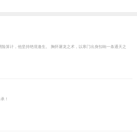
阴险算计，他坚持绝境逢生。 胸怀屠龙之术，以寒门出身扣响一条通天之
奉承！