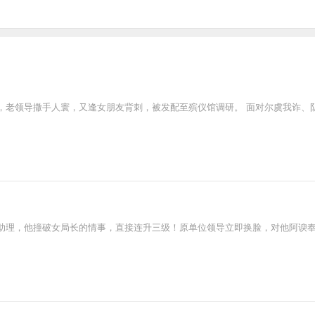
，老领导撒手人寰，又逢女朋友背刺，被发配至殡仪馆调研。 面对尔虞我诈、
助理，他撞破女局长的情事，直接连升三级！原单位领导立即换脸，对他阿谀