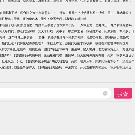
了！
绝世邪君
空降萌宝：总裁爹地，超强势
万兽朝凰
七零甜妻撩夫记
农女太彪悍：夫君，
然是世家子弟
四合院之这一次肆意人生！
赶海：开局一把沙铲承包整个沙滩
重生，我选择公务
我只想当，看客
夜的命名术
重生：全系专利，斩断欧美科技树
那就捡个校花回家当老婆
悔婚？反手娶了资本家大小姐！
八零赶海：鱼虾成山，九个女儿吃香喝
英人形的我，你让我当保镖
交叉平行线
灵事录
以法律之名
我省府大秘，问鼎京圈
军火贩子什
先锋：这个律师正的发邪！
官梯：从选调生开始问鼎权力巅峰
让你办军校，你佣兵百万震慑鹰
顶我仕途？我转投纪委你慌啥！
带娃上综艺，孩她妈杨蜜求我收敛
独自在异能世界中闯荡升
从村支书到仕途巅峰
规则怪谈：但我养的是邪神啊
重生64，猎人出身，妻女被我宠上天
充值系统
重生1961：我的签到系统能种田
医仙纵横花都
重回62，我为国铸剑薅哭鹰酱
高武：我以剑道证长
仕途风云：升迁
我的黑科技系统是18级文明造物
高武：替弟从军，归来问我要军职？
消失三年
玩家回归，但是是吟游诗人
我和她的合租条约
神豪判官：开局直播审判霸座仙
我从明朝活到现
搜索