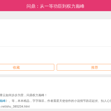
问鼎：从一等功臣到权力巅峰
收藏
推荐
青云如何步步为营，问鼎权力巅峰！
巅峰
》、等，本本精品，字字珠玑，作者晨星天使创作的小说情节跌宕起伏、扣人心
shu_385234.html