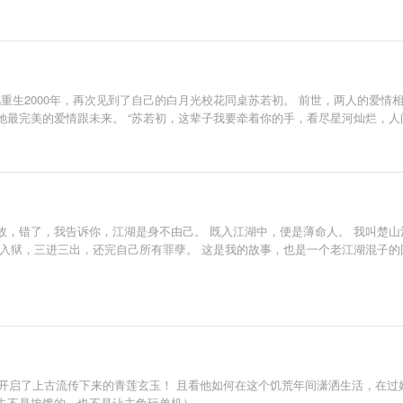
凡重生2000年，再次见到了自己的白月光校花同桌苏若初。 前世，两人的爱
最完美的爱情跟未来。 “苏若初，这辈子我要牵着你的手，看尽星河灿烂，人
故，错了，我告诉你，江湖是身不由己。 既入江湖中，便是薄命人。 我叫楚
铛入狱，三进三出，还完自己所有罪孽。 这是我的故事，也是一个老江湖混子的
，开启了上古流传下来的青莲玄玉！ 且看他如何在这个饥荒年间潇洒生活，在
去不是挨饿的，也不是让主角玩单机）