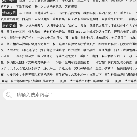
站内强推
封总，太太想跟你离婚很久了
全职法师
军工科技
吞噬九重天
医路坦途
仕途人
惹不起！
官路青云梯
重生之大娱乐家系统
天官赐福
经典收藏
年代1960：穿越南锣鼓巷，
苟在四合院捡漏
我的年代，从四合院开始
重生1958
员中黄埔军校
四合院：从1958开始
重生官场：从京都下基层权利巅峰
四合院之默默吃瓜
舔狗
最近更新
重生之娱乐圈教父
大明星爱上我
我的大小魔女
孽徒你无敌了，下山找你七个师姐
辣
重生在好莱坞
权力巅峰：从省府秘书开始
重回1982：从小舢板到远洋巨轮
开局穷光蛋，赚
么鬼？我就一破产厂长！
一名SS士兵的日常
苍生有我
我被炒后，市值暴跌，女总裁哭了
86
酱
扒开相声马褂里面全是西游辛密
权力巅峰：从拒绝省厅千金开始
刚觉醒透视眼，你要跟我退
级
医武双绝
明明是合约，她们却想假戏真做
最强战神
最强战神
最强战神
仙子，求你别再
不正经，开局暴打拜金女
我反派他哥，专薅气运之女！
重回70：替妹下乡没物资？我一天三顿
生
扮演校花她爹？女神努力我躺平！
御兽：全网看我暴虐前妻！
带货翻车的我曝光黑心商家
回归，九个女总裁为我杀疯了
退役兵王：归途无名
契约神级兽娘，全是小萝莉！
猛男闯莞城，
在
女多男少：全世界都想和我谈恋爱
重生官场：从老干局开始执掌天下
重生神豪系统让我躺赢
-
-
问鼎：从一等功臣到权力巅峰 晨星天使
问鼎：从一等功臣到权力巅峰txt下载
问鼎：从一等功