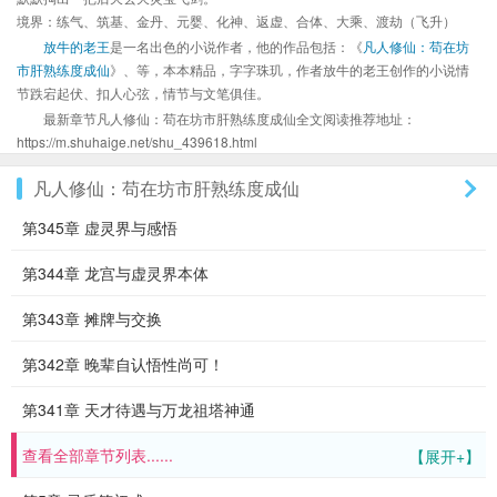
境界：练气、筑基、金丹、元婴、化神、返虚、合体、大乘、渡劫（飞升）
放牛的老王
是一名出色的小说作者，他的作品包括：《
凡人修仙：苟在坊
市肝熟练度成仙
》、等，本本精品，字字珠玑，作者放牛的老王创作的小说情
节跌宕起伏、扣人心弦，情节与文笔俱佳。
最新章节凡人修仙：苟在坊市肝熟练度成仙全文阅读推荐地址：
https://m.shuhaige.net/shu_439618.html
凡人修仙：苟在坊市肝熟练度成仙
第345章 虚灵界与感悟
第344章 龙宫与虚灵界本体
第343章 摊牌与交换
第342章 晚辈自认悟性尚可！
第341章 天才待遇与万龙祖塔神通
查看全部章节列表......
【展开+】