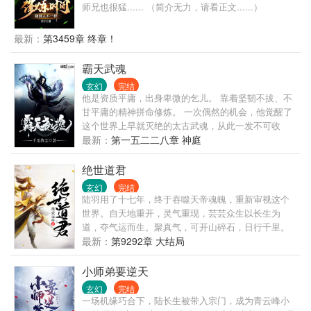
师兄也很猛...... （简介无力，请看正文......）
最新：
第3459章 终章！
霸天武魂
玄幻
完结
他是资质平庸，出身卑微的乞儿。 靠着坚韧不拔、不
甘平庸的精神拼命修炼。 一次偶然的机会，他觉醒了
这个世界上早就灭绝的太古武魂，从此一发不可收
拾，犹如彗星般崛起，踏上了霸绝天下的修炼之路。
最新：
第一五二二八章 神庭
从人尽可欺的乞讨者开始，他步步生辉，步入这个宗
门林立、天才无数、万族争雄、人类英雄豪杰不断涌
绝世道君
现、浩瀚壮阔的混乱时代。 他要凭借霸天武魂，打造
玄幻
完结
属于自己的神话！
陆羽用了十七年，终于吞噬天帝魂魄，重新审视这个
世界。自天地重开，灵气重现，芸芸众生以长生为
道，夺气运而生。聚真气，可开山碎石，日行千里。
练法术，可呼风唤雨，腾云驾雾。虎啸山林，龙游浅
最新：
第9292章 大结局
水。这一世，问鼎苍穹，猛虎下山，龙飞九天！
小师弟要逆天
玄幻
完结
一场机缘巧合下，陆长生被带入宗门，成为青云峰小