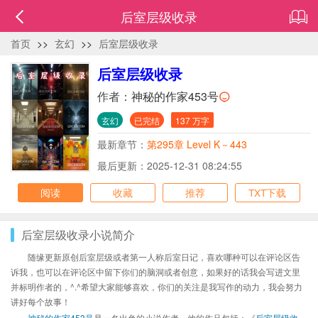
后室层级收录
首页
>>
玄幻
>>
后室层级收录
后室层级收录
作者：
神秘的作家453号
玄幻
已完结
137 万字
最新章节：
第295章 Level K－443
最后更新：2025-12-31 08:24:55
阅读
收藏
推荐
TXT下载
后室层级收录小说简介
随缘更新原创后室层级或者第一人称后室日记，喜欢哪种可以在评论区告
诉我，也可以在评论区中留下你们的脑洞或者创意，如果好的话我会写进文里
并标明作者的，^.^希望大家能够喜欢，你们的关注是我写作的动力，我会努力
讲好每个故事！
神秘的作家453号
是一名出色的小说作者，他的作品包括：《
后室层级收