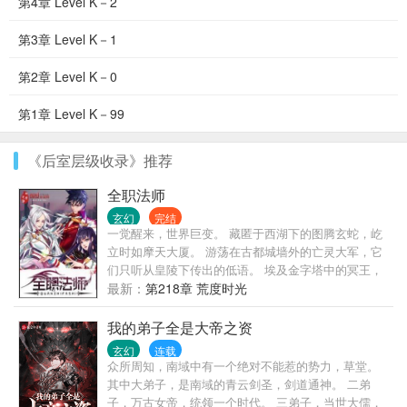
第4章 Level K－2
第3章 Level K－1
第2章 Level K－0
第1章 Level K－99
《后室层级收录》推荐
全职法师
玄幻
完结
一觉醒来，世界巨变。 藏匿于西湖下的图腾玄蛇，屹
立时如摩天大厦。 游荡在古都城墙外的亡灵大军，它
们只听从皇陵下传出的低语。 埃及金字塔中的冥王，
它和它的部众始终觊觎着东方大地！ 伦敦有着伟大的
最新：
第218章 荒度时光
驯龙世家。 希腊帕特农圣山上，有神女祈福。 威尼斯
被誉为水系魔法之都。 奈斯卡巨画从沉睡中苏醒。 贺
我的弟子全是大帝之资
兰山风与雨侵蚀出的岩纹，组成一只眼，山脊是眶，
玄幻
连载
数万年来凝视着上苍。
众所周知，南域中有一个绝对不能惹的势力，草堂。
其中大弟子，是南域的青云剑圣，剑道通神。 二弟
子，万古女帝，统领一个时代。 三弟子，当世大儒，