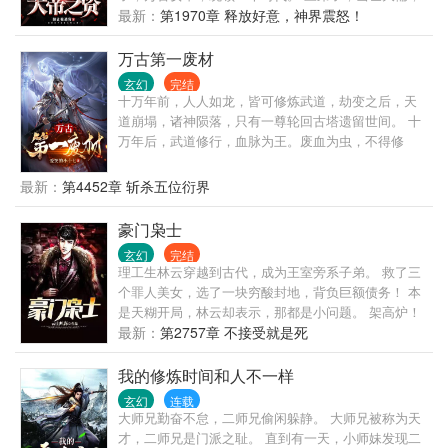
文曲星下凡。 四弟子，魔神转世，镇压九幽。 ……
最新：
第1970章 释放好意，神界震怒！
陆长生：我？我没什么了不起的，就是他们的师尊罢
了。
万古第一废材
玄幻
完结
十万年前，人人如龙，皆可修炼武道，劫变之后，天
道崩塌，诸神陨落，只有一尊轮回古塔遗留世间。 十
万年后，武道修行，血脉为王。废血为虫，不得修
炼，神血为龙，翱翔九天。 一个废品血脉的少年，偶
得无名宝塔，穿越到这个玄幻异世界，以废品血脉踏
最新：
第4452章 斩杀五位衍界
上了逆天修炼之途。
豪门枭士
玄幻
完结
理工生林云穿越到古代，成为王室旁系子弟。 救了三
个罪人美女，选了一块穷酸封地，背负巨额债务！ 本
是天糊开局，林云却表示，那都是小问题。 架高炉！
开始炼钢！！！ 今天本穿越者就要让你们这些土着知
最新：
第2757章 不接受就是死
道，钢铁，到底是怎样炼成的！
我的修炼时间和人不一样
玄幻
连载
大师兄勤奋不怠，二师兄偷闲躲静。 大师兄被称为天
才，二师兄是门派之耻。 直到有一天，小师妹发现二