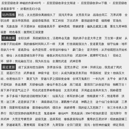
-
-
-
后室层级收录 神秘的作家453号
后室层级收录全文阅读
后室层级收录txt下载
后室层级收
直收徒，一直爽。
-
录最新章节
好看的玄幻小说
站内强推
封总，太太想跟你离婚很久了
混沌天帝诀
太荒吞天诀
战场合同工
万界武尊
全
职法师
娱乐帝国系统
超级吞噬系统
军工科技
万古武帝
最强超级学霸
烟雨楼
官场先
锋
无敌血脉
不灭霸体诀
校园修真高手
诸神愚戏
替嫁娇妻：偏执总裁宠上瘾
重生九零神医
福妻
绝色毒医：腹黑蛇王溺宠妻
经典收藏
全职法师
系统赋我长生，活着终会无敌
我的弟子全是大帝之资
万古第一废材
从
水猴子开始成神
我的修炼时间和人不一样
天渊
打坐就能涨法力，贫道要无敌
镇守仙秦：地牢
吞妖六十年
道诡异仙
金丹是恒星，你管这叫修仙？
豪门枭士
逆天悟性：从开创观想法开始长
生
修仙：从在炼器铺当厨子开始
修炼从简化功法开始
武道封神，观摩即可加点！
宿命之
环
狱卒：简化融合万法，我为长生仙
全属性武道
武神至尊
最近更新
成了反派却想当舔狗
异界游乐场
蛮荒古界记
封神：拜师元始，我竟成了周武
王
逍遥行万古
武界修道
神级卡徒
玄幻：从成为家族灵兽开始
帝国权杖
逆女！他镇压大
凶，你逐他出宗？
聚灵飞升
穿越斗罗之擂鼓瓮金锤
全球万鬼夜行
一剑九州
太平令
娘子真
不是蛇妖
兽血沸腾
天骄修仙路：修仙不卷怎么修
巫门诡道
最强宗门从收徒开始
独断万古！
座下弟子皆是气运之子
苟在武道世界称尊做祖
太清天师道
开局盗走徐凤年实力，我称霸雪
中
多子多福？我的道侣能增加天赋！
仙落凡尘：将军的掌心娇
情根废材？不，情道尊师
洪
荒：这三界，还是朕说了算！
满级基础刀法，屠戮整个武道
神戮之主
这个仙门全靠玩家
三界
至尊：我要和瑶池双修
最强修仙弱鸡
缓归乡
病娇师尊：我的徒儿又想跑了！
张三丰传承人异
界行
我只想安静的做两界生意
鬼道修神
修仙KPI
黑色旋涡：356个暗蚀的童话
混沌掌印
市
井武神
大荒玄穹彝荒录
超级无敌，选择系统
修炼废柴闯仙界
魔尊的五星好评：绩效她甜爆三
界
穿越诸葛亮，重整蜀国
双修万界
九霄雷脉：全宗门团宠
混沌：创世神的偏宠
绑定系统