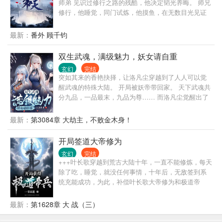
师弟 见识过修行之路的残酷，他决定韬光养晦。 师兄
修行，他睡觉，同门试炼，他摸鱼，在无数目光见证
下，十年如一日从不懈怠，一直在做一个安静的老
六。 直到有一天，他们突然发现自己的小师弟很逆
最新：
番外 顾千钧
天！
双生武魂，满级魅力，妖女请自重
玄幻
完结
突如其来的香艳抉择，让洛凡尘穿越到了人人可以觉
醒武魂的特殊大陆。 开局被妖帝带回家。 天下武魂共
分九品，一品最末，九品为尊…… 而洛凡尘觉醒出了
世上前所未有的两大神秘武魂，可以无限吞噬进化。
八品，九品？ 抱歉，那只是凡人的极限…… 本书又
最新：
第3084章 大劫主，不败金木身！
名： 当撩术惊人的一代情感大师，突然拥有了满级外
挂，会有多恐怖…… 双生武魂? 顶级气运? 逆天悟性?
开局签道大帝修为
仙姿玉骨? 满级魅力?
玄幻
完结
+++叶长歌穿越到荒古大陆十年，一直不能修炼，每天
除了吃，睡觉，就没任何事情，十年后，无敌签到系
统充能成功，为此，补偿叶长歌大帝修为和极道帝
兵，从此开启无敌之路。 叮咚：发现一名十星天才，
正在被人追杀，宿主快去解救，收其为徒，可获得：
最新：
第1628章 大 战（三）
雷之至尊骨一块，宗门建设卡一张，圣人召唤卡两
张，至尊法一本。 叮咚：发现一名十一星天才…… 一