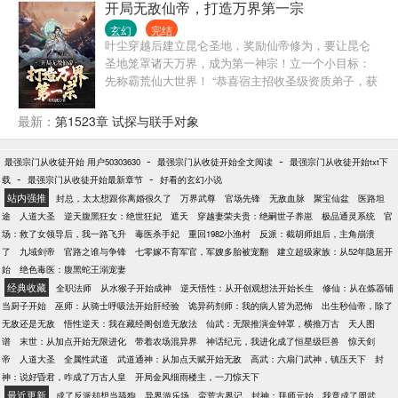
开局无敌仙帝，打造万界第一宗
仙姿玉骨? 满级魅力?
玄幻
完结
叶尘穿越后建立昆仑圣地，奖励仙帝修为，要让昆仑
圣地笼罩诸天万界，成为第一神宗！立一个小目标：
先称霸荒仙大世界！ “恭喜宿主招收圣级资质弟子，获
得真仙召唤卡五张、悟道茶树一棵、鸿蒙原初体！”
“恭喜宿主招收帝级资质弟子，获得仙王召唤卡一张，
最新：
第1523章 试探与联手对象
天道殿一座，十万丈灵脉一条！” 多年之后昆仑圣地扫
地的杂役弟子都是真仙，看门的狗都是妖圣，没有仙
-
-
最强宗门从收徒开始 用户50303630
最强宗门从收徒开始全文阅读
最强宗门从收徒开始txt下
帝修为都不好意思说自己是出自昆仑圣地。 圣地之
-
-
载
最强宗门从收徒开始最新章节
好看的玄幻小说
主：我能谋求一个扫地的职位吗？我免费打工都行！
站内强推
封总，太太想跟你离婚很久了
万界武尊
官场先锋
无敌血脉
聚宝仙盆
医路坦
不朽家主：我看你就是盯上了悟道茶树的落叶，排狗
途
人道大圣
逆天腹黑狂女：绝世狂妃
遮天
穿越妻荣夫贵：绝嗣世子养崽
极品通灵系统
官
后边去吧！ 玲珑女帝：如果可以的话，妾身愿意帮叶
场：救了女领导后，我一路飞升
毒医杀手妃
重回1982小渔村
反派：截胡师姐后，主角崩溃
尘推油按摩！ 轮回仙帝：我轮回亿万次，却连叶尘一
了
九域剑帝
官路之谁与争锋
七零嫁不育军官，军嫂多胎被宠翻
建立超级家族：从52年隐居开
招都接不住，他到底强到什么程度？
始
绝色毒医：腹黑蛇王溺宠妻
经典收藏
全职法师
从水猴子开始成神
逆天悟性：从开创观想法开始长生
修仙：从在炼器铺
当厨子开始
巫师：从骑士呼吸法开始肝经验
诡异药剂师：我的病人皆为恐怖
出生秒仙帝，除了
无敌还是无敌
悟性逆天：我在藏经阁创造无敌法
仙武：无限推演金钟罩，横推万古
天人图
谱
末世：从加点开始无限进化
带着农场混异界
神话纪元，我进化成了恒星级巨兽
惊天剑
帝
人道大圣
全属性武道
武道通神：从加点天赋开始无敌
高武：六扇门武神，镇压天下
封
神：说好昏君，咋成了万古人皇
开局金风细雨楼主，一刀惊天下
最近更新
成了反派却想当舔狗
异界游乐场
蛮荒古界记
封神：拜师元始，我竟成了周武