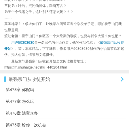
三徒弟：叶浩，混沌仙骨体，独断万古？
弟子个个气运之子，这让别人还怎么玩？？？
.........
某圣地家主：求求你们了，让晚辈在问道宗当个杂役弟子吧，哪怕看守山门我
也愿意啊。
渡劫老祖：看守山门？你区区一个大乘期的蝼蚁，也要与我争大道？你也配？
用户50303630
是一名出色的小说作者，他的作品包括：《
最强宗门从收徒
开始
》、等，本本精品，字字珠玑，作者用户50303630创作的小说情节跌宕起
伏、扣人心弦，情节与文笔俱佳。
最新章节最强宗门从收徒开始全文阅读推荐地址：
https://m.shuhaige.net/shu_440204.html
最强宗门从收徒开始
第478章 你配吗
第477章 怎么玩
第476章 法宝众多
第475章 给你一次机会