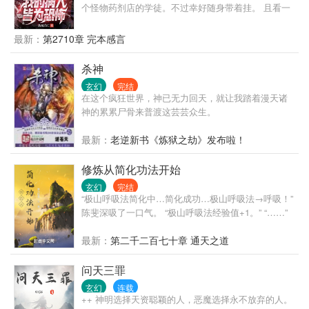
个怪物药剂店的学徒。不过幸好随身带着挂。 且看一
个人族少年，如何在这怪物满地走，恶灵不如狗的黑
暗世界，一步步走上人生巅峰。 林恩摊手：“抱歉，所
最新：
第2710章 完本感言
有所有根源级怪物的主治医师，想杀我，请先问问我
的病人答不答应！”
杀神
玄幻
完结
在这个疯狂世界，神已无力回天，就让我踏着漫天诸
神的累累尸骨来普渡这芸芸众生。
最新：
老逆新书《炼狱之劫》发布啦！
修炼从简化功法开始
玄幻
完结
“极山呼吸法简化中…简化成功…极山呼吸法→呼吸！”
陈斐深吸了一口气。 “极山呼吸法经验值+1。” “……”
最新：
第二千二百七十章 通天之道
问天三罪
玄幻
连载
++ 神明选择天资聪颖的人，恶魔选择永不放弃的人。