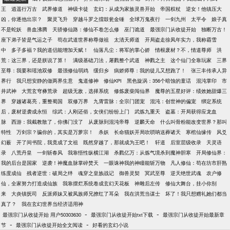
王
逍遥行万古
武界修道
神级卡徒
玄幻：从成为家族灵兽开始
帝国权杖
逆女！他镇压大
凶，你逐他出宗？
聚灵飞升
穿越斗罗之擂鼓瓮金锤
全球万鬼夜行
一剑九州
太平令
娘子真
不是蛇妖
兽血沸腾
天骄修仙路：修仙不卷怎么修
巫门诡道
最强宗门从收徒开始
独断万古！
座下弟子皆是气运之子
苟在武道世界称尊做祖
太清天师道
开局盗走徐凤年实力，我称霸雪
中
多子多福？我的道侣能增加天赋！
仙落凡尘：将军的掌心娇
情根废材？不，情道尊师
洪
荒：这三界，还是朕说了算！
满级基础刀法，屠戮整个武道
神戮之主
这个仙门全靠玩家
三界
至尊：我要和瑶池双修
最强修仙弱鸡
缓归乡
病娇师尊：我的徒儿又想跑了！
张三丰传承人异
界行
我只想安静的做两界生意
鬼道修神
修仙KPI
黑色旋涡：356个暗蚀的童话
混沌掌印
市
井武神
大荒玄穹彝荒录
超级无敌，选择系统
修炼废柴闯仙界
魔尊的五星好评：绩效她甜爆三
界
穿越诸葛亮，重整蜀国
双修万界
九霄雷脉：全宗门团宠
混沌：创世神的偏宠
绑定系统
后，废材逆袭成永恒
综武：人刚还俗，女侠们纷纷上门
武炼九重天
盗墓：开局获得应龙血
脉
西游：我截教散了，你佛门没了
从废脉到混沌帝尊
逆麟天命
什么叫骨粉能改变世界？那叫
特性
万剑宗？骗你的，其实是万萝宗！
杀妖
长命猫妖开局吹唢呐送葬诸天
寒棺仙缘传
风爻
幻薮
开了间书院，我竟成了文祖
既然穿越了，那就成为王吧！
轩道
后室层级收录
天灵语
录
八荒丹皇
一剑斩春风
我靠悟性纵横江湖
杀戮亿万：从炼气境杀到魔神胆寒
开局修仙界：
我的后台是国家
逆袭！神魔血脉掌碎焚天
一眼诛神我的神瞳能斩万物
凡人修仙：苟在坊市肝熟
练度成仙
残者逆世：破局之绊
魂穿之皇族战记
御兽灵契
冥武至尊
逆天绝世武魂
农户修
仙，全家努力打造成仙族
我靠摆烂系统卷成玄幻天花板
神雕后左传
修仙大舞台，挂小你别
来
大炎镇抚司
反派师妹又被凤族师兄撩红了耳朵
我在洪荒当谋士
坏了！我只想赠礼她们都当
真了？
我在玄幻世界当经济适用神
-
-
最强宗门从收徒开始 用户50303630
最强宗门从收徒开始txt下载
最强宗门从收徒开始最新章
-
-
节
最强宗门从收徒开始全文阅读
好看的玄幻小说