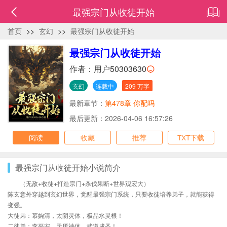
最强宗门从收徒开始
首页
>>
玄幻
>>
最强宗门从收徒开始
最强宗门从收徒开始
作者：
用户50303630
玄幻
连载中
209 万字
最新章节：
第478章 你配吗
最后更新：2026-04-06 16:57:26
阅读
收藏
推荐
TXT下载
最强宗门从收徒开始小说简介
（无敌+收徒+打造宗门+杀伐果断+世界观宏大）
陈玄意外穿越到玄幻世界，觉醒最强宗门系统，只要收徒培养弟子，就能获得
变强。
大徒弟：慕婉清，太阴灵体，极品水灵根！
二徒弟：李平安，天厌神体，武道成圣！