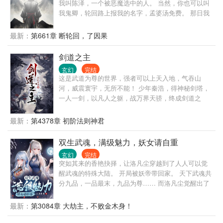
我叫陈泽，一个被恶魔选中的人。 当然，你也可以叫
我鬼卿，轮回路上报我的名字，孟婆汤免费。 那日我
向天三问，诸天神佛沉默不语，我便知道，这世间已
无我容身之所。 那么，我只好请诸天神佛上路了！ 宁
最新：
第661章 断轮回，了因果
做凡人一世全，不当仙人万万年！ 这仙，不修也罢！
剑道之主
玄幻
完结
这是武道为尊的世界，强者可以上天入地，气吞山
河，威震寰宇，无所不能！ 少年秦浩，得神秘剑塔，
一人一剑，以凡人之躯，战万界天骄，终成剑道之
主！
最新：
第4378章 初阶法则神君
双生武魂，满级魅力，妖女请自重
玄幻
完结
突如其来的香艳抉择，让洛凡尘穿越到了人人可以觉
醒武魂的特殊大陆。 开局被妖帝带回家。 天下武魂共
分九品，一品最末，九品为尊…… 而洛凡尘觉醒出了
世上前所未有的两大神秘武魂，可以无限吞噬进化。
八品，九品？ 抱歉，那只是凡人的极限…… 本书又
最新：
第3084章 大劫主，不败金木身！
名： 当撩术惊人的一代情感大师，突然拥有了满级外
挂，会有多恐怖…… 双生武魂? 顶级气运? 逆天悟性?