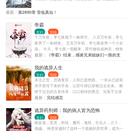
婚，各宗的欺压，陈青源该如何是好？ “陈青源，我给
你两个选择：一，娶我;二......” 天渊内生活着一个红裙
最新：
第2890章 登临真仙！
姑娘，眸若星辰，声音轻柔。 “我选择二。” 没等红裙
姑娘说完话，陈青源毅然决然的做出了选择。 （主角
帝霸
腹黑+无系统+幽默+传统玄幻+简介无力，请看正文）
玄幻
完结
千万年前，李七夜栽下一株翠竹。 八百万年前，李七
夜养了一条鲤鱼。 五百万年前，李七夜收养一个小女
孩。 今天，李七夜一觉醒来，翠竹修练成神灵，鲤鱼
化作金龙，小女孩成为九界女帝。 这是一个养成的故
最新：
《帝霸》结束，感谢兄弟姐妹们一路的支
事，一个不死的人族小子养成了妖神、养成了仙兽、
持，我们新书再见。
养成了女帝的故事。
我的诡异人生
玄幻
完结
末法之世，厉诡复苏，人间已是绝路。 一块从已故双
亲手里传下来的手表，让苏午得以穿梭过去未来。 断
绝于过去的古老传承、口口相传的禁忌、沦落于尘埃
里的技艺，由此重新焕发生机。 密藏域中，以经咒、
最新：
完结感言
供物、自我的躯壳系缚厉诡的法门； 灶神教内，炼油
称米油炸诡的技艺…… 薪火由此重燃， 笼罩现在与未
诡异药剂师：我的病人皆为恐怖
来的混沌谜团，被火光映照出些微轮廓……
玄幻
完结
吸血鬼，恶灵，科技，魔药，鬼怪，生化人，占卜，
傀儡。 林恩穿越到了这样一个诡秘的异世界，成为一