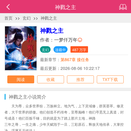
神戮之主
首页
>>
玄幻
>>
神戮之主
神戮之主
作者：
一梦仟万年
玄幻
连载中
487 万字
最新章节：
第867章 接任务
最后更新：2026-08-06 10:22:17
阅读
收藏
推荐
TXT下载
神戮之主小说简介
天为尊，众多世界纷，万族林立。地为气，上下灵域修，群英荟萃。修灵
者，大千世界的骄傲。他们创造不朽传奇，至尊巅峰！他们寻觅无上真道，封
号成圣！他们百炼千锤，目的就是为了踏上那片土地，神路
三年之辱，一生之痛，少年天赋毁于一旦，三彩原石，释放天地传承，大掌控
决，浮屠不灭传说！