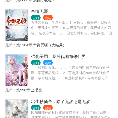
姑娘，眸若星辰，声音轻柔。 “我选择二。” 没等红裙
姑娘说完话，陈青源毅然决然的做出了选择。 （主角
帝御无疆
腹黑+无系统+幽默+传统玄幻+简介无力，请看正文）
玄幻
完结
万般皆是命，半点不由人？ 岁数大，根骨差，就得认
命，于凡尘中等死？ 仙人视我为牲畜，我视仙人如囚
徒。 造反夺帝基，以一国之力捕仙人，囚仙问道。 国
运昌盛，以百战凶军灭罪恶仙门，以国之气运，逆天
改命。 吾名洪战，帝御无疆。
最新：
第1104章 帝御无疆（大结局）
强化子嗣：我后代遍布修仙界
玄幻
连载
——检测到母体…… 1、可选择消耗10年寿命强化子
嗣，孕育极品灵根。 2、可选择消耗50年寿命强化子
嗣，孕育地灵根。 3，可选择消耗250年寿命强化子
嗣，孕育天灵根， 4，可选择消耗1000年寿命强化子
嗣，孕育阴灵根。 5，可选择消耗5000年寿命强化子
最新：
第590章 全书完
嗣，孕育阳灵根。 6，可选择消耗25000年寿命强化子
嗣，孕育仙灵根。
出生秒仙帝，除了无敌还是无敌
玄幻
完结
因加班猝死的林阳穿越玄幻世界，觉醒了摆烂系统。
只要不想努力，就可以获得无尽奖励。 开局娘胎里有