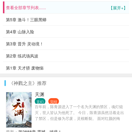
查看全部章节列表......
【展开+】
第5章 激斗！三眼黑蟒
第4章 山脉入险
第3章 晋升 灵动境！
第2章 练武场风波
第1章 天才骄 废物恼
《神戮之主》推荐
天渊
玄幻
完结
百年前，陈青源进入了一个名为天渊的禁区，魂灯熄
灭，世人皆认为他死了。 今日，陈青源虽然活着走出
了禁区，但是修为尽废，灵根断裂。 面对红颜的悔
婚，各宗的欺压，陈青源该如何是好？ “陈青源，我给
你两个选择：一，娶我;二......” 天渊内生活着一个红裙
最新：
第2888章 震撼，破境！