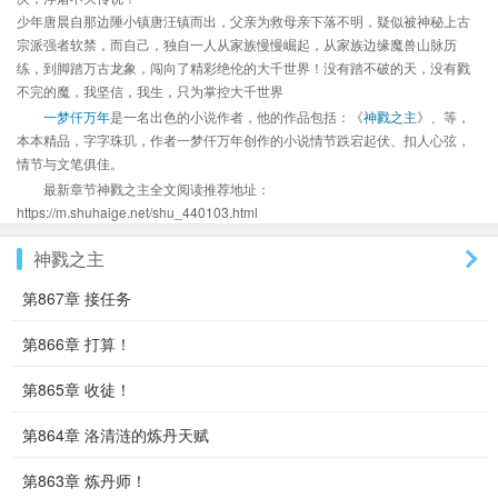
少年唐晨自那边陲小镇唐汪镇而出，父亲为救母亲下落不明，疑似被神秘上古
宗派强者软禁，而自己，独自一人从家族慢慢崛起，从家族边缘魔兽山脉历
练，到脚踏万古龙象，闯向了精彩绝伦的大千世界！没有踏不破的天，没有戮
不完的魔，我坚信，我生，只为掌控大千世界
一梦仟万年
是一名出色的小说作者，他的作品包括：《
神戮之主
》、等，
本本精品，字字珠玑，作者一梦仟万年创作的小说情节跌宕起伏、扣人心弦，
情节与文笔俱佳。
最新章节神戮之主全文阅读推荐地址：
https://m.shuhaige.net/shu_440103.html
神戮之主
第867章 接任务
第866章 打算！
第865章 收徒！
第864章 洛清涟的炼丹天赋
第863章 炼丹师！