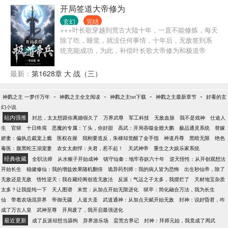
开局签道大帝修为
玄幻
完结
+++叶长歌穿越到荒古大陆十年，一直不能修炼，每天
除了吃，睡觉，就没任何事情，十年后，无敌签到系
统充能成功，为此，补偿叶长歌大帝修为和极道帝
兵，从此开启无敌之路。 叮咚：发现一名十星天才，
正在被人追杀，宿主快去解救，收其为徒，可获得：
最新：
第1628章 大 战（三）
雷之至尊骨一块，宗门建设卡一张，圣人召唤卡两
张，至尊法一本。 叮咚：发现一名十一星天才…… 一
-
-
-
-
神戮之主 一梦仟万年
神戮之主全文阅读
神戮之主txt下载
神戮之主最新章节
好看的玄
直收徒，一直爽。
幻小说
站内强推
封总，太太想跟你离婚很久了
万界武尊
军工科技
无敌血脉
我不是戏神
仕途人
生
官狱
十日终焉
恶魔的专属：丫头，你好甜
高武：开局吞噬金翅大鹏
极品通灵系统
替嫁
娇妻：偏执总裁宠上瘾
医权在握
我刚要造反，朱棣却觉醒了金手指
神道丹尊
黑暗无限
绝色
毒医：腹黑蛇王溺宠妻
农女太彪悍：夫君，惹不起！
天武神帝
重生之大娱乐家系统
经典收藏
全职法师
从水猴子开始成神
镇守仙秦：地牢吞妖六十年
逆天悟性：从开创观想法
开始长生
稳健修仙：我的增益效果随机翻倍
诡异药剂师：我的病人皆为恐怖
出生秒仙帝，除了
无敌还是无敌
悟性逆天：我在藏经阁创造无敌法
反派：气运之子太多，我摆烂了
天材地宝杂质
太多？让我提纯一下
天人图谱
末世：从加点开始无限进化
狱卒：简化融合万法，我为长生
仙
带着农场混异界
帝御无疆
人道大圣
武道通神：从加点天赋开始无敌
封神：说好昏君，咋
成了万古人皇
武神至尊
开局废了，我开启最强进化
最近更新
成了反派却想当舔狗
异界游乐场
蛮荒古界记
封神：拜师元始，我竟成了周武