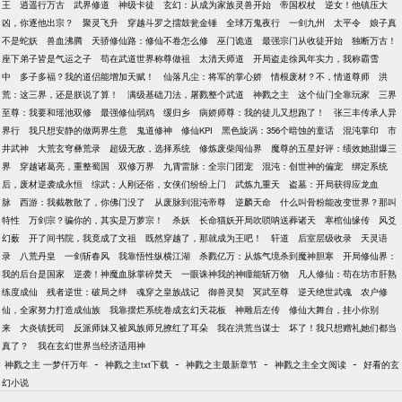
王
逍遥行万古
武界修道
神级卡徒
玄幻：从成为家族灵兽开始
帝国权杖
逆女！他镇压大
凶，你逐他出宗？
聚灵飞升
穿越斗罗之擂鼓瓮金锤
全球万鬼夜行
一剑九州
太平令
娘子真
不是蛇妖
兽血沸腾
天骄修仙路：修仙不卷怎么修
巫门诡道
最强宗门从收徒开始
独断万古！
座下弟子皆是气运之子
苟在武道世界称尊做祖
太清天师道
开局盗走徐凤年实力，我称霸雪
中
多子多福？我的道侣能增加天赋！
仙落凡尘：将军的掌心娇
情根废材？不，情道尊师
洪
荒：这三界，还是朕说了算！
满级基础刀法，屠戮整个武道
神戮之主
这个仙门全靠玩家
三界
至尊：我要和瑶池双修
最强修仙弱鸡
缓归乡
病娇师尊：我的徒儿又想跑了！
张三丰传承人异
界行
我只想安静的做两界生意
鬼道修神
修仙KPI
黑色旋涡：356个暗蚀的童话
混沌掌印
市
井武神
大荒玄穹彝荒录
超级无敌，选择系统
修炼废柴闯仙界
魔尊的五星好评：绩效她甜爆三
界
穿越诸葛亮，重整蜀国
双修万界
九霄雷脉：全宗门团宠
混沌：创世神的偏宠
绑定系统
后，废材逆袭成永恒
综武：人刚还俗，女侠们纷纷上门
武炼九重天
盗墓：开局获得应龙血
脉
西游：我截教散了，你佛门没了
从废脉到混沌帝尊
逆麟天命
什么叫骨粉能改变世界？那叫
特性
万剑宗？骗你的，其实是万萝宗！
杀妖
长命猫妖开局吹唢呐送葬诸天
寒棺仙缘传
风爻
幻薮
开了间书院，我竟成了文祖
既然穿越了，那就成为王吧！
轩道
后室层级收录
天灵语
录
八荒丹皇
一剑斩春风
我靠悟性纵横江湖
杀戮亿万：从炼气境杀到魔神胆寒
开局修仙界：
我的后台是国家
逆袭！神魔血脉掌碎焚天
一眼诛神我的神瞳能斩万物
凡人修仙：苟在坊市肝熟
练度成仙
残者逆世：破局之绊
魂穿之皇族战记
御兽灵契
冥武至尊
逆天绝世武魂
农户修
仙，全家努力打造成仙族
我靠摆烂系统卷成玄幻天花板
神雕后左传
修仙大舞台，挂小你别
来
大炎镇抚司
反派师妹又被凤族师兄撩红了耳朵
我在洪荒当谋士
坏了！我只想赠礼她们都当
真了？
我在玄幻世界当经济适用神
-
-
-
-
神戮之主 一梦仟万年
神戮之主txt下载
神戮之主最新章节
神戮之主全文阅读
好看的玄
幻小说