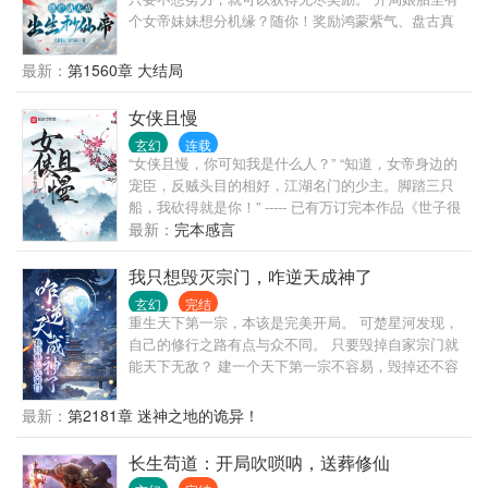
个女帝妹妹想分机缘？随你！奖励鸿蒙紫气、盘古真
胎……长生久视，不死不灭！ 刚出生就碰到仙帝要祭
炼世界获得长生？阻止我摆烂是吧！？直接一巴掌把
最新：
第1560章 大结局
你拍死！从此世间留下婴天帝的传说。 想让我努力修
炼？我直接一个九天逍遥步躲入红尘，从此逍遥快
女侠且慢
乐，喝酒泡妞，好不自在！ 高冷女帝撒娇：“哥哥~传
玄幻
连载
授一下你无敌的秘诀呗？” 林阳随意一笑：“秘诀？我
“女侠且慢，你可知我是什么人？” “知道，女帝身边的
直接开摆！” 注：暴爽、搞笑、轻松、无敌，你想要的
宠臣，反贼头目的相好，江湖名门的少主。脚踏三只
这里全都有！ 节奏飞起，看到五十章没爽到你来打
船，我砍得就是你！” ----- 已有万订完本作品《世子很
我！
凶》《仙子很凶》，质量人品皆可保证，有兴趣的读
最新：
完本感言
者可以先看老书。
我只想毁灭宗门，咋逆天成神了
玄幻
完结
重生天下第一宗，本该是完美开局。 可楚星河发现，
自己的修行之路有点与众不同。 只要毁掉自家宗门就
能天下无敌？ 建一个天下第一宗不容易，毁掉还不容
易？ 楚星河发现还真不容易。 为搞垮自家宗门费尽心
思，可每一次结果都让宗门变得更强是几个意思？ 无
最新：
第2181章 迷神之地的诡异！
数年后，武道最巅峰，楚星河看着在自己的“努力”下无
敌于天下的宗门默然无语。 有人问他，是什么让你一
长生苟道：开局吹唢呐，送葬修仙
路所向披靡走到今日。 楚星河：“我要说我只想毁掉自