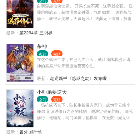
玄幻
完结
家宗门你们信吗？” 众人拜服，不破不立，果然昊天帝
白羽穿越仙侠世界。 开局长生不死，送葬就变强。 送
君的想法不是我们凡人可以参透的。
葬宗师武者，获得满级金钟罩，气血如龙！ 送葬炼气
修士，获得天灵根，天资超凡！ 送葬无上道祖，获得
三千大道，独断万古！ 白羽：我不一定能超越你，但
我肯定超度你。 送葬亿万年，坐看万古浮沉。 当他手
最新：
第2294章 三阳界
执白幡，黑狗相伴，露出了沙包大的拳头。 诸天万界
都轰动了。 他来了，他来了，三葬帝君他来了。 黑狗
杀神
白幡，天地难安。 白羽灿烂一笑： 白事一条龙了解一
玄幻
完结
下。
在这个疯狂世界，神已无力回天，就让我踏着漫天诸
神的累累尸骨来普渡这芸芸众生。
最新：
老逆新书《炼狱之劫》发布啦！
小师弟要逆天
玄幻
完结
一场机缘巧合下，陆长生被带入宗门，成为青云峰小
师弟 见识过修行之路的残酷，他决定韬光养晦。 师兄
修行，他睡觉，同门试炼，他摸鱼，在无数目光见证
下，十年如一日从不懈怠，一直在做一个安静的老
六。 直到有一天，他们突然发现自己的小师弟很逆
最新：
番外 顾千钧
天！