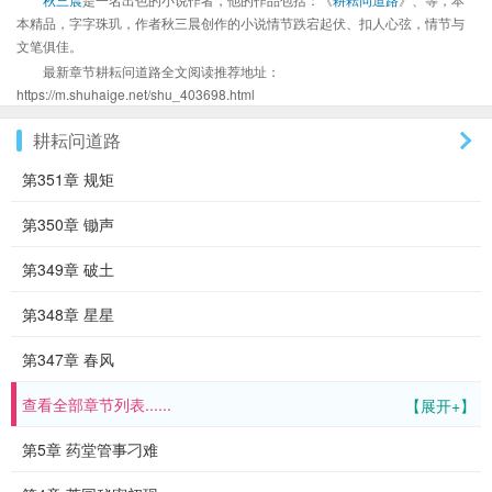
本精品，字字珠玑，作者秋三晨创作的小说情节跌宕起伏、扣人心弦，情节与
文笔俱佳。
最新章节耕耘问道路全文阅读推荐地址：
https://m.shuhaige.net/shu_403698.html
耕耘问道路
第351章 规矩
第350章 锄声
第349章 破土
第348章 星星
第347章 春风
查看全部章节列表......
【展开+】
第5章 药堂管事刁难