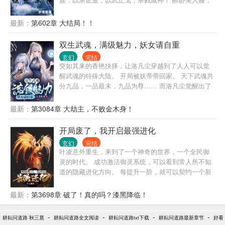
醒杀天下敌，盖世人屠……
最新：
第602章 大结局！！
双生武魂，满级魅力，妖女请自重
玄幻
完结
突如其来的香艳抉择，让洛凡尘穿越到了人人可以觉
醒武魂的特殊大陆。 开局被妖帝带回家。 天下武魂共
分九品，一品最末，九品为尊…… 而洛凡尘觉醒出了
世上前所未有的两大神秘武魂，可以无限吞噬进化。
八品，九品？ 抱歉，那只是凡人的极限…… 本书又
最新：
第3084章 大劫主，不败金木身！
名： 当撩术惊人的一代情感大师，突然拥有了满级外
挂，会有多恐怖…… 双生武魂? 顶级气运? 逆天悟性?
开局废了，我开启最强进化
仙姿玉骨? 满级魅力?
玄幻
完结
叶凌意外重生，来到了一个神奇的世界，一个全民御
灵的时代。 成功激活御灵系统，可以看到常人所不知
道的隐藏进化方向。 每提升一阶，就可以契约一个新
的灵宠。 而叶凌的第一个灵宠，竟然是僵尸，一个在
世人眼中，废物得不行的僵尸。 但是在觉醒系统的叶
最新：
第3698章 破了！真的吗？漆黑降临！
凌眼中，自己的僵尸却是一个超级灵宠！ 他的僵尸，
不仅战力十足，而且可颜可飒！ 不仅是第一个灵宠，
-
-
-
-
耕耘问道路 秋三晨
耕耘问道路全文阅读
耕耘问道路txt下载
耕耘问道路最新章节
好看
之后叶凌的每一个灵宠，全都能进化为人形。