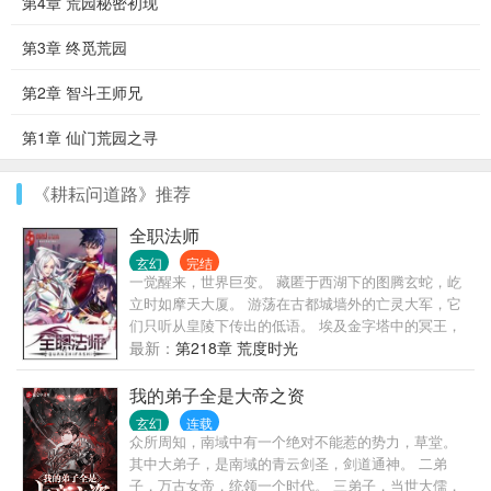
第4章 荒园秘密初现
第3章 终觅荒园
第2章 智斗王师兄
第1章 仙门荒园之寻
《耕耘问道路》推荐
全职法师
玄幻
完结
一觉醒来，世界巨变。 藏匿于西湖下的图腾玄蛇，屹
立时如摩天大厦。 游荡在古都城墙外的亡灵大军，它
们只听从皇陵下传出的低语。 埃及金字塔中的冥王，
它和它的部众始终觊觎着东方大地！ 伦敦有着伟大的
最新：
第218章 荒度时光
驯龙世家。 希腊帕特农圣山上，有神女祈福。 威尼斯
被誉为水系魔法之都。 奈斯卡巨画从沉睡中苏醒。 贺
我的弟子全是大帝之资
兰山风与雨侵蚀出的岩纹，组成一只眼，山脊是眶，
玄幻
连载
数万年来凝视着上苍。
众所周知，南域中有一个绝对不能惹的势力，草堂。
其中大弟子，是南域的青云剑圣，剑道通神。 二弟
子，万古女帝，统领一个时代。 三弟子，当世大儒，