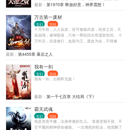
文曲星下凡。 四弟子，魔神转世，镇压九幽。 ……
最新：
第1970章 释放好意，神界震怒！
陆长生：我？我没什么了不起的，就是他们的师尊罢
了。
万古第一废材
玄幻
完结
十万年前，人人如龙，皆可修炼武道，劫变之后，天
道崩塌，诸神陨落，只有一尊轮回古塔遗留世间。 十
万年后，武道修行，血脉为王。废血为虫，不得修
炼，神血为龙，翱翔九天。 一个废品血脉的少年，偶
得无名宝塔，穿越到这个玄幻异世界，以废品血脉踏
最新：
第4455章 幕后之人
上了逆天修炼之途。
我有一剑
玄幻
完结
我有一剑，出鞘即无敌！
最新：
第一千七百章 大结局《下》
霸天武魂
玄幻
完结
他是资质平庸，出身卑微的乞儿。 靠着坚韧不拔、不
甘平庸的精神拼命修炼。 一次偶然的机会，他觉醒了