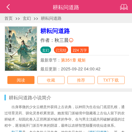
耕耘问道路
首页
>>
玄幻
>>
耕耘问道路
耕耘问道路
作者：
秋三晨
玄幻
已完结
224 万字
最新章节：
第351章 规矩
最后更新：2025-09-22 04:00:42
阅读
收藏
推荐
TXT下载
耕耘问道路小说简介
出身寒微的少女云栖意外获得上古农典，以种田为生在仙门底层扎根，通
过培育灵药、驯化灵兽积累资源。她发现门派秘境中隐藏着上古仙人留下的农
耕秘术，却因此卷入正邪两派对秘术的争夺。在与男主沈砚共同破解谜题的过
程中，逐渐揭开门派百年来的阴谋，最终以农耕智慧颠覆传统仙道体系。
秋三晨
是一名出色的小说作者，他的作品包括：《
耕耘问道路
》、等，本