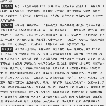
的玄幻小说
站内强推
封总，太太想跟你离婚很久了
混沌天帝诀
太荒吞天诀
战场合同工
万界武尊
全
职法师
娱乐帝国系统
超级吞噬系统
军工科技
万古武帝
最强超级学霸
烟雨楼
官场先
锋
人族镇守使
九转神体诀
终极特种兵王
灭世武修
大唐十万里
明末钢铁大亨
在美漫当心
灵导师的日子
经典收藏
全职法师
系统赋我长生，活着终会无敌
我的弟子全是大帝之资
万古第一废材
从
水猴子开始成神
我的修炼时间和人不一样
天渊
打坐就能涨法力，贫道要无敌
镇守仙秦：地牢
吞妖六十年
道诡异仙
金丹是恒星，你管这叫修仙？
豪门枭士
逆天悟性：从开创观想法开始长
生
转生神树，我打造阴兵家族
武道封神，观摩即可加点！
宿命之环
诡道长生：我在诡异世界
封神
狱卒：简化融合万法，我为长生仙
全属性武道
修真：从娶漂亮师妹开始
最近更新
成了反派却想当舔狗
异界游乐场
蛮荒古界记
封神：拜师元始，我竟成了周武
王
逍遥行万古
武界修道
神级卡徒
玄幻：从成为家族灵兽开始
帝国权杖
逆女！他镇压大
凶，你逐他出宗？
聚灵飞升
穿越斗罗之擂鼓瓮金锤
全球万鬼夜行
一剑九州
太平令
娘子真
不是蛇妖
兽血沸腾
天骄修仙路：修仙不卷怎么修
巫门诡道
最强宗门从收徒开始
独断万古！
座下弟子皆是气运之子
苟在武道世界称尊做祖
太清天师道
开局盗走徐凤年实力，我称霸雪
中
多子多福？我的道侣能增加天赋！
仙落凡尘：将军的掌心娇
情根废材？不，情道尊师
洪
荒：这三界，还是朕说了算！
满级基础刀法，屠戮整个武道
神戮之主
这个仙门全靠玩家
三界
至尊：我要和瑶池双修
最强修仙弱鸡
缓归乡
病娇师尊：我的徒儿又想跑了！
张三丰传承人异
界行
我只想安静的做两界生意
鬼道修神
修仙KPI
黑色旋涡：356个暗蚀的童话
混沌掌印
市
井武神
大荒玄穹彝荒录
超级无敌，选择系统
修炼废柴闯仙界
魔尊的五星好评：绩效她甜爆三
界
穿越诸葛亮，重整蜀国
双修万界
九霄雷脉：全宗门团宠
混沌：创世神的偏宠
绑定系统
后，废材逆袭成永恒
综武：人刚还俗，女侠们纷纷上门
武炼九重天
盗墓：开局获得应龙血