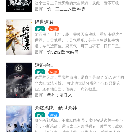
这个世界上早就灭绝的太古武魂，从此一发不可收
拾，犹如彗星般崛起，踏上了霸绝天下的修炼之路。
最新：
第一五二二八章 神庭
从人尽可欺的乞讨者开始，他步步生辉，步入这个宗
门林立、天才无数、万族争雄、人类英雄豪杰不断涌
绝世道君
现、浩瀚壮阔的混乱时代。 他要凭借霸天武魂，打造
玄幻
完结
属于自己的神话！
陆羽用了十七年，终于吞噬天帝魂魄，重新审视这个
世界。自天地重开，灵气重现，芸芸众生以长生为
道，夺气运而生。聚真气，可开山碎石，日行千里。
练法术，可呼风唤雨，腾云驾雾。虎啸山林，龙游浅
最新：
第9292章 大结局
水。这一世，问鼎苍穹，猛虎下山，龙飞九天！
道诡异仙
玄幻
完结
诡异的天道，异常的仙佛，是真？是假？ 陷入迷惘的
李火旺无法分辨。 可让他无法分辨的不仅仅只是这
些。还有他自己，他病了，病的很重。
最新：
番外：清旺来
杀戮系统，绝世杀神
玄幻
连载
身怀杀戮系统，杀敌就能变强，盛怀安从边关一介小
卒，不断杀敌，逐渐成长为盖世强者，败异族，战妖
族，以杀证道，以武止戈，杀戮成神！ 醉卧美人膝，